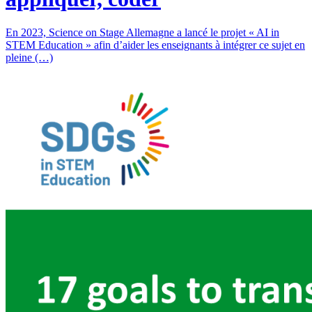
En 2023, Science on Stage Allemagne a lancé le projet « AI in
STEM Education » afin d’aider les enseignants à intégrer ce sujet en
pleine (…)