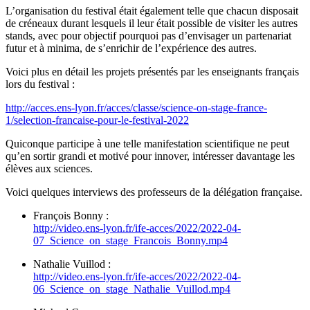
L’organisation du festival était également telle que chacun disposait
de créneaux durant lesquels il leur était possible de visiter les autres
stands, avec pour objectif pourquoi pas d’envisager un partenariat
futur et à minima, de s’enrichir de l’expérience des autres.
Voici plus en détail les projets présentés par les enseignants français
lors du festival :
http://acces.ens-lyon.fr/acces/classe/science-on-stage-france-
1/selection-francaise-pour-le-festival-2022
Quiconque participe à une telle manifestation scientifique ne peut
qu’en sortir grandi et motivé pour innover, intéresser davantage les
élèves aux sciences.
Voici quelques interviews des professeurs de la délégation française.
François Bonny :
http://video.ens-lyon.fr/ife-acces/2022/2022-04-
07_Science_on_stage_Francois_Bonny.mp4
Nathalie Vuillod :
http://video.ens-lyon.fr/ife-acces/2022/2022-04-
06_Science_on_stage_Nathalie_Vuillod.mp4