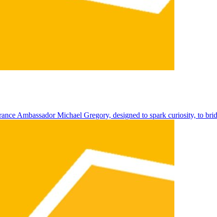
 France Ambassador Michael Gregory, designed to spark curiosity, to bri