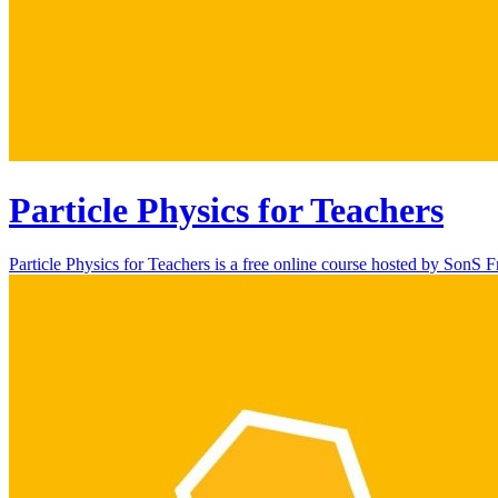
Particle Physics for Teachers
Particle Physics for Teachers is a free online course hosted by SonS