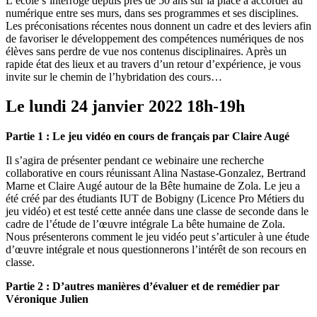
L’école s’interroge depuis près de 50 ans sur la place à accorder au
numérique entre ses murs, dans ses programmes et ses disciplines.
Les préconisations récentes nous donnent un cadre et des leviers afin
de favoriser le développement des compétences numériques de nos
élèves sans perdre de vue nos contenus disciplinaires. Après un
rapide état des lieux et au travers d’un retour d’expérience, je vous
invite sur le chemin de l’hybridation des cours…
Le lundi 24 janvier 2022 18h-19h
Partie 1 : Le jeu vidéo en cours de français par Claire Augé
Il s’agira de présenter pendant ce webinaire une recherche
collaborative en cours réunissant Alina Nastase-Gonzalez, Bertrand
Marne et Claire Augé autour de la Bête humaine de Zola. Le jeu a
été créé par des étudiants IUT de Bobigny (Licence Pro Métiers du
jeu vidéo) et est testé cette année dans une classe de seconde dans le
cadre de l’étude de l’œuvre intégrale La bête humaine de Zola.
Nous présenterons comment le jeu vidéo peut s’articuler à une étude
d’œuvre intégrale et nous questionnerons l’intérêt de son recours en
classe.
Partie 2 : D’autres manières d’évaluer et de remédier par
Véronique Julien