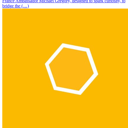
France Ambassador Michael Gregory, designed to spark curiosity, to
bridge the (…)