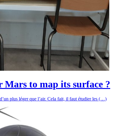
ver Mars to map its surface ?
’un plus léger que l’air. Cela fait, il faut étudier les (…)