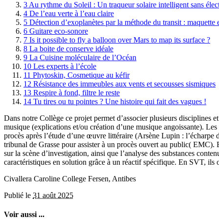
3
Au rythme du Soleil : Un traqueur solaire intelligent sans éle
4
De l’eau verte à l’eau claire
5
Détection d’exoplanètes par la méthode du transit : maquette 
6
Guitare eco-sonore
7
Is it possible to fly a balloon over Mars to map its surface ?
8
La boite de conserve idéale
9
La Cuisine moléculaire de l’Océan
10
Les experts à l’école
11
Phytoskin, Cosmetique au kéfir
12
Résistance des immeubles aux vents et secousses sismiques
13
Respire à fond, filtre le reste
14
Tu tires ou tu pointes ? Une histoire qui fait des vagues !
Dans notre Collège ce projet permet d’associer plusieurs disciplines e
musique (explications et/ou création d’une musique angoissante). Les 
procès après l’étude d’une œuvre littéraire (Arsène Lupin : l’écharpe 
tribunal de Grasse pour assister à un procès ouvert au public( EMC). En
sur la scène d’investigation, ainsi que l’analyse des substances contenu
caractéristiques en solution grâce à un réactif spécifique. En SVT, il
Civallera Caroline College Fersen, Antibes
Publié le
31 août 2025
Voir aussi ...